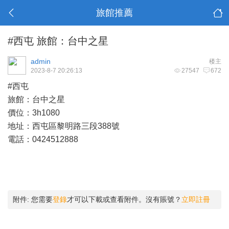
旅館推薦
#西屯 旅館：台中之星
admin
楼主
2023-8-7 20:26:13
27547
672
#西屯
旅館：台中之星
價位：3h1080
地址：西屯區黎明路三段388號
電話：0424512888
附件:
您需要
登錄
才可以下載或查看附件。沒有賬號？
立即註冊