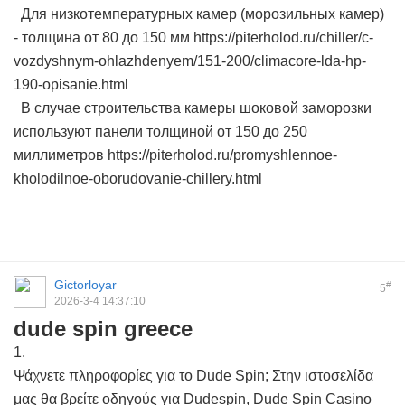
Для низкотемпературных камер (морозильных камер)
- толщина от 80 до 150 мм https://piterholod.ru/chiller/c-
vozdyshnym-ohlazhdenyem/151-200/climacore-lda-hp-
190-opisanie.html
В случае строительства камеры шоковой заморозки
используют панели толщиной от 150 до 250
миллиметров https://piterholod.ru/promyshlennoe-
kholodilnoe-oborudovanie-chillery.html
Gictorloyar
#
5
2026-3-4 14:37:10
dude spin greece
1.
Ψάχνετε πληροφορίες για το Dude Spin; Στην ιστοσελίδα
μας θα βρείτε οδηγούς για Dudespin, Dude Spin Casino