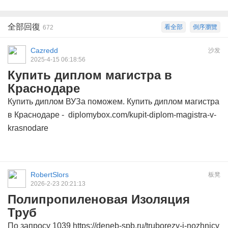
全部回復
看全部
倒序瀏覽
672
Cazredd
沙发
2025-4-15 06:18:56
Купить диплом магистра в
Краснодаре
Купить диплом ВУЗа поможем. Купить диплом магистра
в Краснодаре -
diplomybox.com/kupit-diplom-magistra-v-
krasnodare
RobertSlors
板凳
2026-2-23 20:21:13
Полипропиленовая Изоляция
Труб
По запросу 1039 https://deneb-spb.ru/truborezy-i-nozhnicy