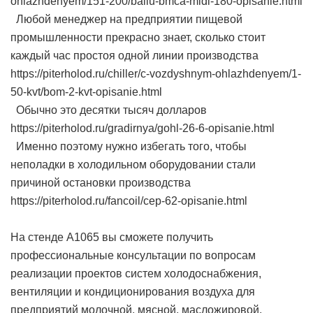
ohlazhdenyem/151-200/ballu-bmca-midi-180-opisanie.html
Любой менеджер на предприятии пищевой
промышленности прекрасно знает, сколько стоит
каждый час простоя одной линии производства
https://piterholod.ru/chiller/c-vozdyshnym-ohlazhdenyem/1-
50-kvt/bom-2-kvt-opisanie.html
Обычно это десятки тысяч долларов
https://piterholod.ru/gradirnya/gohl-26-6-opisanie.html
Именно поэтому нужно избегать того, чтобы
неполадки в холодильном оборудовании стали
причиной остановки производства
https://piterholod.ru/fancoil/cep-62-opisanie.html
На стенде А1065 вы сможете получить
профессиональные консультации по вопросам
реализации проектов систем холодоснабжения,
вентиляции и кондиционирования воздуха для
предприятий молочной, мясной, масложировой,